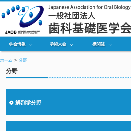
学会情報
学術大会
機関誌
ホーム
分野
分野
解剖学分野