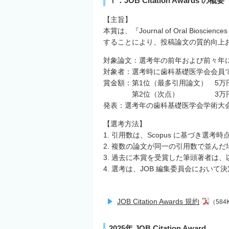
Ⅰ．JOB Citation Awards の概要
【主旨】
本賞は、『Journal of Oral B
することにより、投稿論文の質的向上
対象論文：選考年の前年および前々年に
対象者：選考時に歯科基礎医学会会員
賞金額：第1位（最多引用論文） 5万
第2位（次点） 3万
発表：選考年の歯科基礎医学会学術大
【選考方法】
1. 引用数は、Scopus に基づき選
2. 複数の論文が同一の引用数で並ん
3. 過去に本賞を受賞した筆頭著者は
4. 選考は、JOB 編集委員会において
JOB Citation Awards 規約
（584
2025年 JOB Citation Award