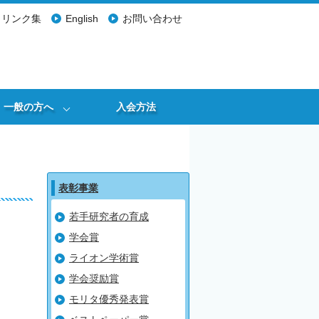
リンク集
English
お問い合わせ
一般の方へ
入会方法
表彰事業
若手研究者の育成
学会賞
ライオン学術賞
学会奨励賞
モリタ優秀発表賞