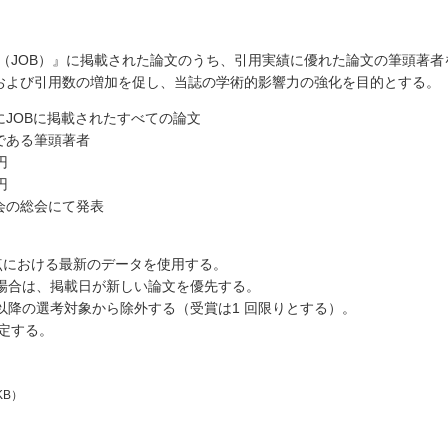
iosciences（JOB）』に掲載された論文のうち、引用実績に優れた論文の筆頭著
および引用数の増加を促し、当誌の学術的影響力の強化を目的とする。
JOBに掲載されたすべての論文
である筆頭著者
円
円
会の総会にて発表
考時点における最新のデータを使用する。
だ場合は、掲載日が新しい論文を優先する。
、以降の選考対象から除外する（受賞は1 回限りとする）。
決定する。
KB）